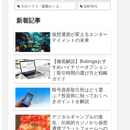
大河ドラマ「麒麟がくる」
室町時代
新着記事
仮想通貨が変えるエンター
テイメントの未来
【徹底解説】Bubingaおす
すめバイナリーオプション
｜取引時間の選び方と戦略
ガイド
暗号資産取引所はどう選
ぶ？投資前に知っておくべ
きポイントを解説
デジタルギャンブルの進
化：伝統的カジノから仮想
通貨プラットフォームへの