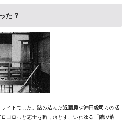
った？
イライトでした。踏み込んだ
や
らの活
近藤勇
沖田総司
ゴロゴロっと志士を斬り落とす、いわゆる
「階段落