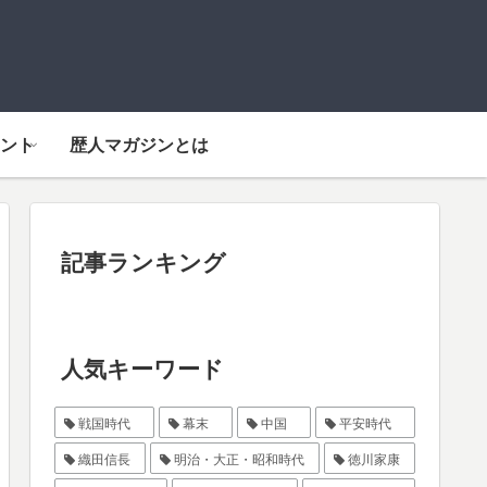
ント
歴人マガジンとは
記事ランキング
人気キーワード
戦国時代
幕末
中国
平安時代
織田信長
明治・大正・昭和時代
徳川家康