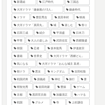
新選組
江戸時代
三国志
大河ドラマ「鎌倉殿の13人」
鎌倉時代
ドラマ
豊臣秀吉
真田幸村
映画
大河ドラマ「真田丸」
城
楽しむ
祭り
石田三成
紹介
平清盛
日本刀
甲冑
大人の楽しみ
武田信玄
西郷隆盛
韓国
忍者
坂本龍馬
伊達政宗
書籍
世界史
大河ドラマ「西郷どん」
気になる
大河ドラマ「おんな城主 直虎」
朝ドラ
悪女
キングダム
吉田松陰
戦国武将
源義経
神社
旅行
妻
明智光秀
前田利家
曹操
ゲーム
京都
黒田官兵衛
加藤清正
ハマる
戦国
グルメ
寺
上杉謙信