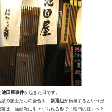
で
が起きた日です。
池田屋事件
夷派の志士たちの会合を、
が摘発するという形
新選組
州藩は、強硬派に引きずられる形で「禁門の変」へと