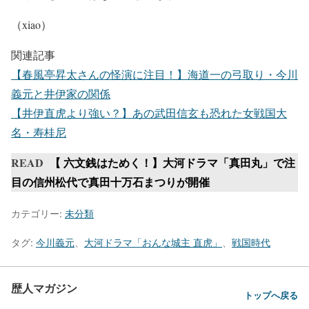
（xiao）
関連記事
【春風亭昇太さんの怪演に注目！】海道一の弓取り・今川
義元と井伊家の関係
【井伊直虎より強い？】あの武田信玄も恐れた女戦国大
名・寿桂尼
READ
【 六文銭はためく！】大河ドラマ「真田丸」で注
目の信州松代で真田十万石まつりが開催
カテゴリー:
未分類
タグ:
今川義元
、
大河ドラマ「おんな城主 直虎」
、
戦国時代
歴人マガジン
トップへ戻る