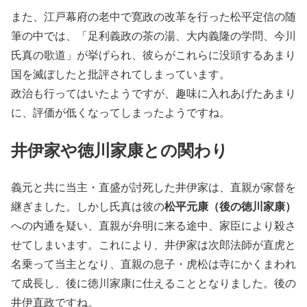
また、江戸幕府の老中で寛政の改革を行った松平定信の随
筆の中では、「足利義政の茶の湯、大内義隆の学問、今川
氏真の歌道」が挙げられ、彼らがこれらに没頭するあまり
国を滅ぼしたと批評されてしまっています。
政治も行ってはいたようですが、趣味に入れあげたあまり
に、評価が低くなってしまったようですね。
井伊家や徳川家康との関わり
義元と共に当主・直盛が討死した井伊家は、直親が家督を
松平元康（後の徳川家康）
継ぎました。しかし氏真は彼の
への内通を疑い、直親が弁明に来る途中、家臣により殺さ
せてしまいます。これにより、井伊家は次郎法師が直虎と
名乗って当主となり、直親の息子・虎松は寺にかくまわれ
て成長し、後に徳川家康に仕えることとなりました。後の
井伊直政ですね。