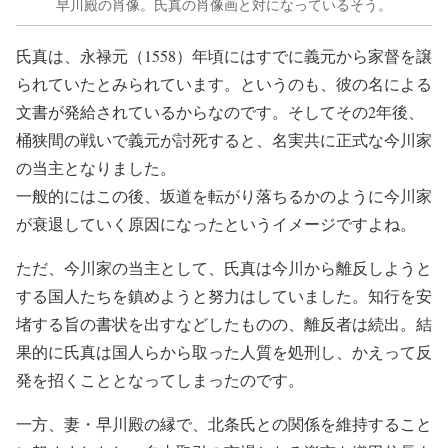
早川殿の肖像。氏真の肖像画と対になっているそう。
氏真は、永禄元（1558）年頃にはすでに義元から家督を譲
られていたとみられています。というのも、彼の名による
文書が発給されているからなのです。そしてその2年後、
桶狭間の戦いで義元が討死すると、名実共に正式な今川家
の当主となりました。
一般的にはこの後、坂道を転がり落ちるかのように今川家
が衰退していく原因になったというイメージですよね。
ただ、今川家の当主として、氏真は今川から離反しようと
する国人たちを鎮めようと努力はしていました。知行を安
堵する旨の書状を出すなどしたものの、離反者は続出。結
果的に氏真は国人らから取った人質を処刑し、かえって反
発を招くこととなってしまったのです。
一方、妻・早川殿の縁で、北条氏との関係を維持すること