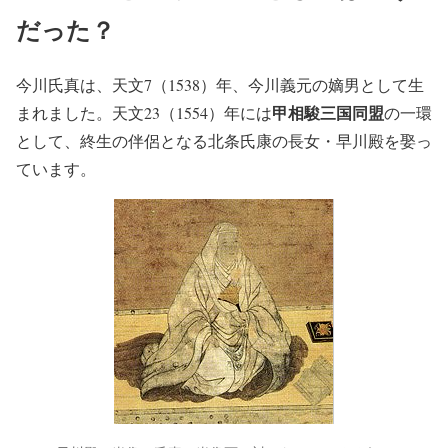
だった？
今川氏真は、天文7（1538）年、今川義元の嫡男として生
甲相駿三国同盟
まれました。天文23（1554）年には
の一環
として、終生の伴侶となる北条氏康の長女・早川殿を娶っ
ています。