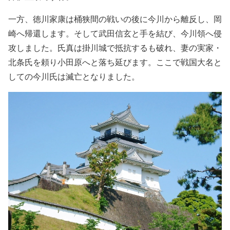
一方、徳川家康は桶狭間の戦いの後に今川から離反し、岡
崎へ帰還します。そして武田信玄と手を結び、今川領へ侵
攻しました。氏真は掛川城で抵抗するも破れ、妻の実家・
北条氏を頼り小田原へと落ち延びます。ここで戦国大名と
しての今川氏は滅亡となりました。