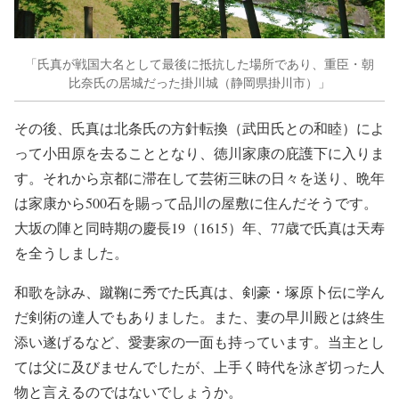
「氏真が戦国大名として最後に抵抗した場所であり、重臣・朝
比奈氏の居城だった掛川城（静岡県掛川市）」
その後、氏真は北条氏の方針転換（武田氏との和睦）によ
って小田原を去ることとなり、徳川家康の庇護下に入りま
す。それから京都に滞在して芸術三昧の日々を送り、晩年
は家康から500石を賜って品川の屋敷に住んだそうです。
大坂の陣と同時期の慶長19（1615）年、77歳で氏真は天寿
を全うしました。
和歌を詠み、蹴鞠に秀でた氏真は、剣豪・塚原卜伝に学ん
だ剣術の達人でもありました。また、妻の早川殿とは終生
添い遂げるなど、愛妻家の一面も持っています。当主とし
ては父に及びませんでしたが、上手く時代を泳ぎ切った人
物と言えるのではないでしょうか。