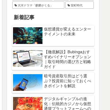
大河ドラマ「麒麟がくる」
室町時代
新着記事
仮想通貨が変えるエンター
テイメントの未来
【徹底解説】Bubingaおす
すめバイナリーオプション
｜取引時間の選び方と戦略
ガイド
暗号資産取引所はどう選
ぶ？投資前に知っておくべ
きポイントを解説
デジタルギャンブルの進
化：伝統的カジノから仮想
通貨プラットフォームへの