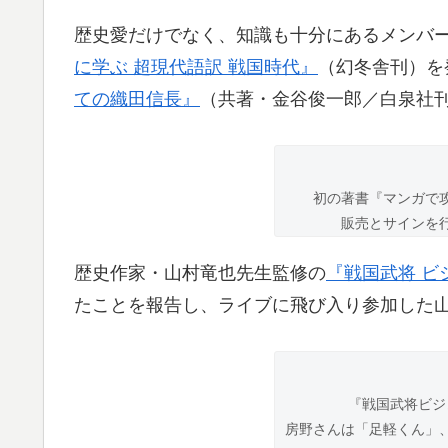
歴史愛だけでなく、知識も十分にあるメンバ
に学ぶ 超現代語訳 戦国時代』
（幻冬舎刊）を
ての織田信長』
（共著・金谷俊一郎／白泉社
初の著書『マンガで
販売とサインを
歴史作家・山村竜也先生監修の
『戦国武将 ビ
たことを報告し、ライブに飛び入り参加した
『戦国武将ビジ
房野さんは「足軽くん」