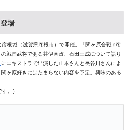
に登場
に彦根城（滋賀県彦根市）で開催。「関ヶ原合戦in彦
りの戦国武将である井伊直政、石田三成について語り
』
にエキストラで出演した山本さんと長谷川さんによ
、関ヶ原好きにはたまらない内容を予定。興味のある
です。）