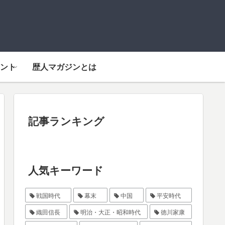
ント
歴人マガジンとは
記事ランキング
人気キーワード
戦国時代
幕末
中国
平安時代
織田信長
明治・大正・昭和時代
徳川家康