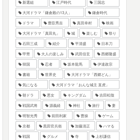
新選組
江戸時代
三国志
大河ドラマ「鎌倉殿の13人」
鎌倉時代
ドラマ
豊臣秀吉
真田幸村
映画
大河ドラマ「真田丸」
城
楽しむ
祭り
石田三成
紹介
平清盛
日本刀
甲冑
大人の楽しみ
武田信玄
西郷隆盛
韓国
忍者
坂本龍馬
伊達政宗
書籍
世界史
大河ドラマ「西郷どん」
気になる
大河ドラマ「おんな城主 直虎」
朝ドラ
悪女
キングダム
吉田松陰
戦国武将
源義経
神社
旅行
妻
明智光秀
前田利家
曹操
ゲーム
京都
黒田官兵衛
加藤清正
ハマる
戦国
グルメ
寺
上杉謙信