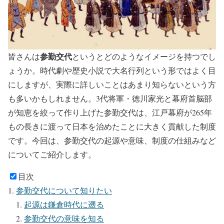
参勤交代
皆さんは
というとどのようなイメージを持つでし
ょうか。時代劇や歴史小説で大名行列という形ではよく目
にしますが、実際に詳しいことはあまり知らないという方
も多いかもしれません。3代将軍・徳川家光と幕府首脳部
が知恵を絞って作り上げた参勤交代は、江戸幕府が265年
もの長きに渡って日本を治めたことに大きく貢献した制度
です。今回は、参勤交代の起源や意味、制度の仕組みなど
についてご紹介します。
目次
参勤交代について知りたい
起源は鎌倉時代に遡る
参勤交代の意味を知る