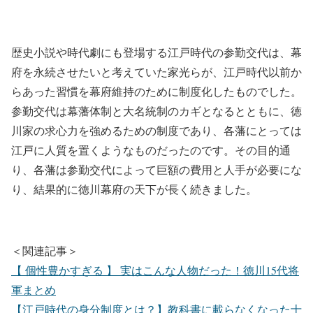
歴史小説や時代劇にも登場する江戸時代の参勤交代は、幕
府を永続させたいと考えていた家光らが、江戸時代以前か
らあった習慣を幕府維持のために制度化したものでした。
参勤交代は幕藩体制と大名統制のカギとなるとともに、徳
川家の求心力を強めるための制度であり、各藩にとっては
江戸に人質を置くようなものだったのです。その目的通
り、各藩は参勤交代によって巨額の費用と人手が必要にな
り、結果的に徳川幕府の天下が長く続きました。
＜関連記事＞
【 個性豊かすぎる 】 実はこんな人物だった！徳川15代将
軍まとめ
【江戸時代の身分制度とは？】教科書に載らなくなった士