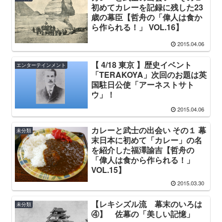
初めてカレーを記録に残した23
歳の幕臣【哲舟の「偉人は食か
ら作られる！」 VOL.16】
2015.04.06
【 4/18 東京 】歴史イベント
エンターテインメント
「TERAKOYA」次回のお題は英
国駐日公使「アーネストサト
ウ」！
2015.04.06
カレーと武士の出会い その１ 幕
未分類
末日本に初めて「カレー」の名
を紹介した福澤諭吉【哲舟の
「偉人は食から作られる！」
VOL.15】
2015.03.30
【レキシズル流 幕末のいろは
未分類
④】 佐幕の「美しい記憶」