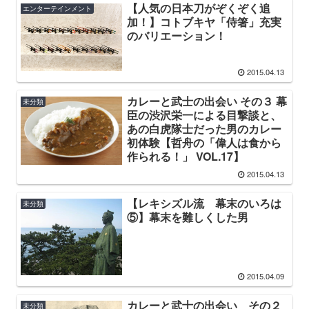
【人気の日本刀がぞくぞく追
エンターテインメント
加！】コトブキヤ「侍箸」充実
のバリエーション！
2015.04.13
カレーと武士の出会い その３ 幕
未分類
臣の渋沢栄一による目撃談と、
あの白虎隊士だった男のカレー
初体験【哲舟の「偉人は食から
作られる！」 VOL.17】
2015.04.13
【レキシズル流 幕末のいろは
未分類
⑤】幕末を難しくした男
2015.04.09
カレーと武士の出会い その２
未分類