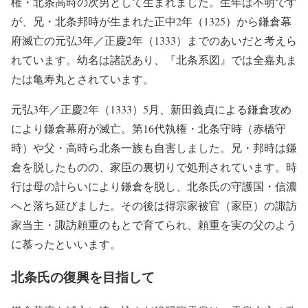
権・北条高時の次男として生まれました。生年は不明です
が、兄・北条邦時が生まれた正中2年（1325）から鎌倉幕
府滅亡の元弘3年／正慶2年（1333）までのあいだと考えら
れています。幼名は諸説あり、『北条系図』では全嘉丸ま
たは亀寿丸とされています。
元弘3年／正慶2年（1333）5月、新田義貞による鎌倉攻め
により鎌倉幕府が滅亡。第16代執権・北条守時（赤橋守
時）や父・高時ら北条一族も自害しました。兄・邦時は鎌
倉を脱したものの、家臣の裏切りで処刑されています。時
行は母の計らいにより鎌倉を脱し、北条氏の守護国・信濃
へと落ち延びました。その後は得宗家被官（家臣）の諏訪
家当主・諏訪頼重のもとで育てられ、頼重を実の父のよう
に慕ったといいます。
北条氏の復興を目指して