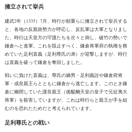
擁立されて挙兵
建武2年（1335）7月、時行が頼重らに擁立されて挙兵する
と、各地の反親政勢力が呼応し、反乱軍は大軍となりまし
た。時行は天皇方の守護たちを次々と倒し、破竹の勢いで
鎌倉へと進軍。これを阻止すべく、鎌倉将軍府の執権を務
めていた足利直義（足利尊氏の弟）が迎撃しますが、時行
は直義を破って鎌倉を奪回しました。
戦いに負けた直義は、尊氏の嫡男・足利義詮や鎌倉府将
軍・成良親王らとともに鎌倉から逃亡します。このとき鎌
倉に幽閉していた護良親王（後醍醐天皇の皇子で元征夷大
将軍）を殺害していますが、これは時行らと親王が手を組
むのを恐れたためだと考えられています。
足利尊氏との戦い