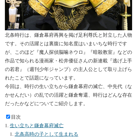
北条時行
は、鎌倉幕府再興を掲げ足利尊氏と対立した人物
です。その活躍とは裏腹に知名度はいまいちな時行です
が、このほど『魔人探偵脳噛ネウロ』『暗殺教室』などの
作品で知られる漫画家・松井優征さんの新連載『逃げ上手
の若君』（週刊少年ジャンプ）の主人公として取り上げら
れたことで話題になっています。
今回は、時行の生い立ちから鎌倉幕府の滅亡、中先代（な
かせんだい）の乱での活躍と鎌倉奪還、時行はどんな存在
だったかなどについてご紹介します。
目次
生い立ちと鎌倉幕府滅亡
北条高時の子として生まれる