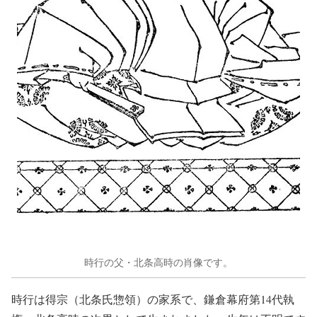
時行の父・北条高時の肖像です。
時行は得宗（北条氏惣領）の家系で、鎌倉幕府第14代執