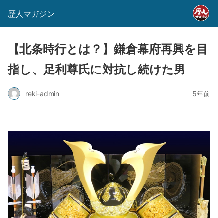
歴人マガジン
【北条時行とは？】鎌倉幕府再興を目
指し、足利尊氏に対抗し続けた男
reki-admin
5年前