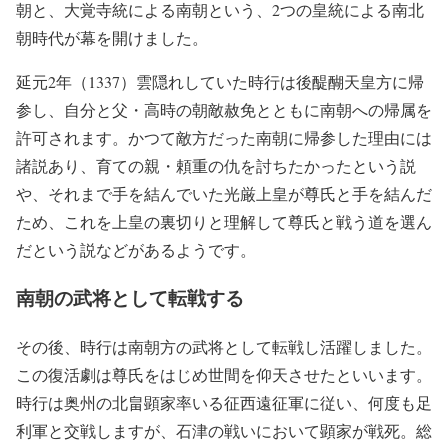
朝と、大覚寺統による南朝という、2つの皇統による南北
朝時代が幕を開けました。
延元2年（1337）雲隠れしていた時行は後醍醐天皇方に帰
参し、自分と父・高時の朝敵赦免とともに南朝への帰属を
許可されます。かつて敵方だった南朝に帰参した理由には
諸説あり、育ての親・頼重の仇を討ちたかったという説
や、それまで手を結んでいた光厳上皇が尊氏と手を結んだ
ため、これを上皇の裏切りと理解して尊氏と戦う道を選ん
だという説などがあるようです。
南朝の武将として転戦する
その後、時行は南朝方の武将として転戦し活躍しました。
この復活劇は尊氏をはじめ世間を仰天させたといいます。
時行は奥州の北畠顕家率いる征西遠征軍に従い、何度も足
利軍と交戦しますが、石津の戦いにおいて顕家が戦死。総