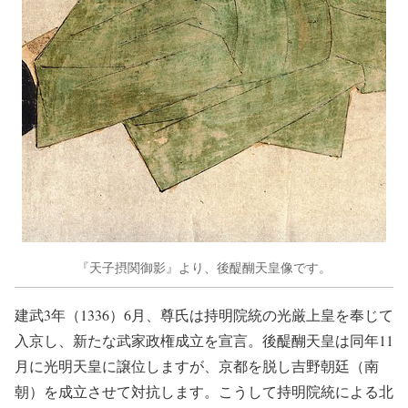
『天子摂関御影』より、後醍醐天皇像です。
建武3年（1336）6月、尊氏は持明院統の光厳上皇を奉じて
入京し、新たな武家政権成立を宣言。後醍醐天皇は同年11
月に光明天皇に譲位しますが、京都を脱し吉野朝廷（南
朝）を成立させて対抗します。こうして持明院統による北