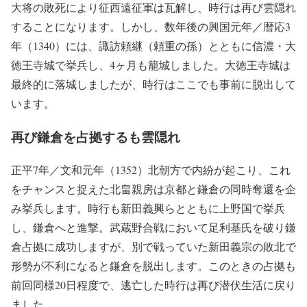
大将の敗死により征西遠征軍は瓦解し、時行は再び雲隠れ
することになります。しかし、数年後の興国元年／暦応3
年（1340）には、諏訪頼継（頼重の孫）とともに信濃・大
徳王寺城で挙兵し、4ヶ月も籠城しました。大徳王寺城は
最終的に落城しましたが、時行はここでも事前に脱出して
います。
再び鎌倉を占拠するも雲隠れ
正平7年／文和元年（1352）北朝方で内紛が起こり、これ
をチャンスと捉えた北畠親房は京都と鎌倉の同時奪還を企
み挙兵します。時行も新田義興らとともに上野国で挙兵
し、鎌倉へと進撃。武蔵野合戦において足利基氏を破り鎌
倉占拠に成功しますが、別で戦っていた新田義宗の敗北で
形勢が不利になると鎌倉を脱出します。このときの占拠も
前回同様20日程度で、逃亡した時行は再び潜伏生活に戻り
ました。