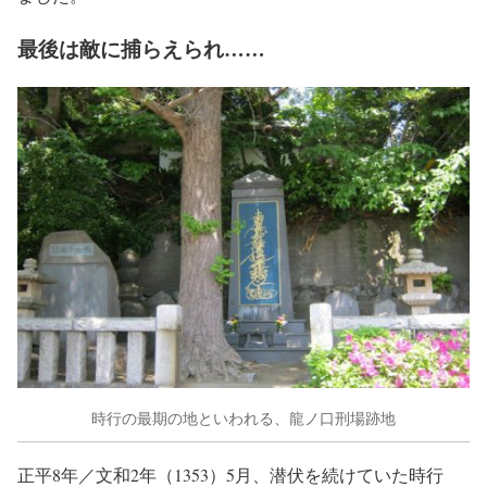
最後は敵に捕らえられ……
時行の最期の地といわれる、龍ノ口刑場跡地
正平8年／文和2年（1353）5月、潜伏を続けていた時行