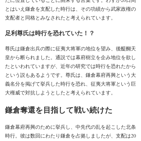
とはいえ鎌倉を支配した時行は、その功績から武家政権の
支配者と同格とみなされたと考えられています。
足利尊氏は時行を恐れていた！？
尊氏は鎌倉出兵の際に征夷大将軍の地位を望み、後醍醐天
皇から断られました。通説では幕府樹立を企み地位を欲し
たといわれていますが、近年の研究では時行を恐れたから
という説もあるようです。尊氏は、鎌倉幕府再興という大
義名分を掲げて挙兵した時行を恐れ、征夷大将軍という巨
大権威で対抗しようとしたと考えられています。
鎌倉奪還を目指して戦い続けた
鎌倉幕府再興のために挙兵し、中先代の乱を起こした北条
時行。彼は数回にわたり鎌倉を占拠しましたが、支配は20