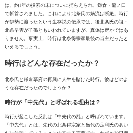
は、約1年の捜索の末についに捕らえられ、鎌倉・龍ノ口
で斬首されました。これにより北条氏の嫡流は断絶。時行
が伊勢に渡ったという生存説の伝承では、後北条氏の祖・
北条早雲が子孫ともいわれていますが、真偽は定かではあ
りません。事実上、時行は北条得宗家最後の当主だったと
いえるでしょう。
時行はどんな存在だったか？
北条氏と鎌倉幕府の再興に人生を賭けた時行。彼はどのよ
うな存在だったのでしょうか？
時行が「中先代」と呼ばれる理由は？
時行が起こした反乱は「中先代の乱」と呼ばれています。
「中先代」とは、先代の北条得宗家と当代の足利氏のあい
だに位置していることに由来する言葉です。わずか20日間