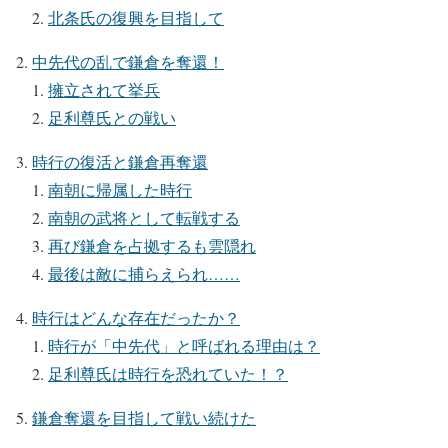
北条氏の復興を目指して
中先代の乱で鎌倉を奪還！
擁立されて挙兵
足利尊氏との戦い
時行の復活と鎌倉再奪還
南朝に帰属した時行
南朝の武将として転戦する
再び鎌倉を占拠するも雲隠れ
最後は敵に捕らえられ……
時行はどんな存在だったか？
時行が「中先代」と呼ばれる理由は？
足利尊氏は時行を恐れていた！？
鎌倉奪還を目指して戦い続けた