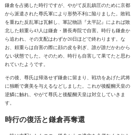
鎌倉を占拠した時行ですが、やがて反乱鎮圧のために京都
から派遣された尊氏軍により形勢不利に陥りました。敗戦
を重ねた反乱軍は瓦解し、軍記物語『太平記』によれば敗
北した頼重ら43人は鎌倉・勝長寿院で自害。時行も鎌倉か
ら追われ、その支配はわずか20日ほどで終わります。な
お、頼重らは自害の際に顔の皮を剥ぎ、誰が誰だかわから
ない状態でした。そのため、時行も自害して果てたと思わ
れていたようです。
その後、尊氏は帰洛せず鎌倉に留まり、戦功をあげた武将
に独断で褒美を与えるなどしました。これが後醍醐天皇の
逆鱗に触れ、やがて尊氏と後醍醐天皇は対立していきま
す。
時行の復活と鎌倉再奪還