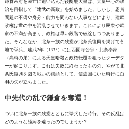
鎌倉幕府を滅亡に追い込んだ後醍醐天皇は、天皇中心の政
治を目指して「建武の新政」を始めました。しかし、恩賞
問題の不備や身分・能力を問わない人事などにより、建武
政権は世の中を混乱させていきます。これにより民衆や武
家の不満が高まり、政権は早い段階で破綻しつつありまし
た。そんななか、北条一族の残党が北条氏復興を掲げて各
地で挙兵。建武2年（1335）には西園寺公宗・北条泰家
（高時の弟）による天皇暗殺と政権転覆を狙ったクーデタ
ーが起こります。これは失敗に終わったものの、やがて北
条氏復興を図る戦いの旗頭として、信濃国にいた時行に白
羽の矢が立ちました。
中先代の乱で鎌倉を奪還！
ついに北条一族の残党とともに挙兵した時行。その反乱は
どのような経緯を辿ったのでしょうか？