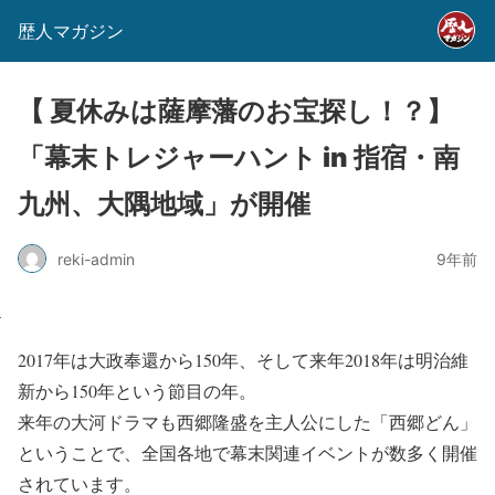
歴人マガジン
【 夏休みは薩摩藩のお宝探し！？】
「幕末トレジャーハント in 指宿・南
九州、⼤隅地域」が開催
reki-admin
9年前
2017年は大政奉還から150年、そして来年2018年は明治維
新から150年という節目の年。
来年の大河ドラマも西郷隆盛を主人公にした「西郷どん」
ということで、全国各地で幕末関連イベントが数多く開催
されています。