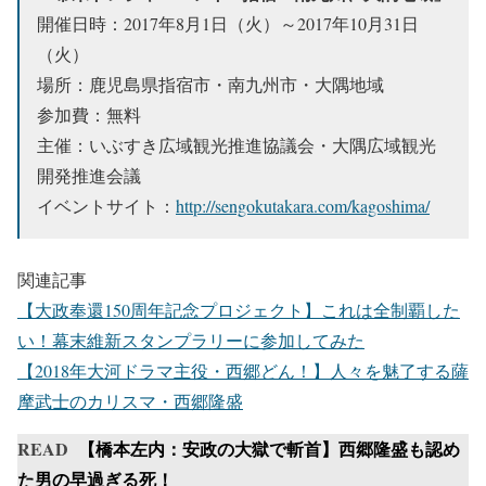
開催日時：2017年8⽉1⽇（⽕）～2017年10⽉31⽇
（⽕）
場所：鹿児島県指宿市・南九州市・大隅地域
参加費：無料
主催：いぶすき広域観光推進協議会・大隅広域観光
開発推進会議
イベントサイト：
http://sengokutakara.com/kagoshima/
関連記事
【大政奉還150周年記念プロジェクト】これは全制覇した
い！幕末維新スタンプラリーに参加してみた
【2018年大河ドラマ主役・西郷どん！】人々を魅了する薩
摩武士のカリスマ・西郷隆盛
READ
【橋本左内：安政の大獄で斬首】西郷隆盛も認め
た男の早過ぎる死！